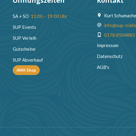
Öffnungszeiten
Kontakt
Kurt Schumach
SA + SO
11:00 – 19:00 Uhr
info@sup-stati
SUP Events
0178 8504882
SUP Verleih
Impressum
Gutscheine
Datenschutz
SUP Abverkauf
AGB's
AWA Shop