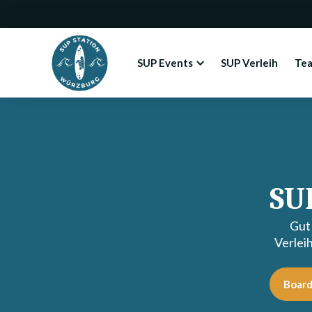
SUP Events
SUP Verleih
Te
SU
Gut
Verlei
Board