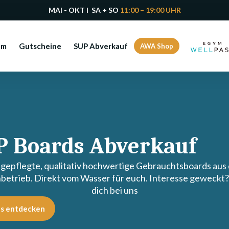
MAI - OKT I SA + SO
11:00 – 19:00 UHR
am
Gutscheine
SUP Abverkauf
AWA Shop
P Boards Abverkauf
 gepflegte, qualitativ hochwertige Gebrauchtsboards aus
hbetrieb. Direkt vom Wasser für euch. Interesse geweckt
dich bei uns
s entdecken